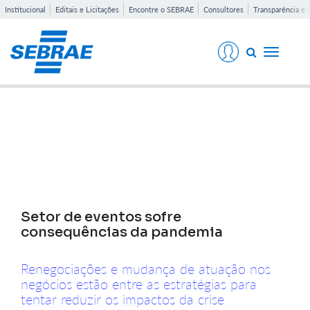
Institucional
Editais e Licitações
Encontre o SEBRAE
Consultores
Transparência e 
Toggle
navigati
Notícias
Setor de eventos sofre
consequências da pandemia
Renegociações e mudança de atuação nos
negócios estão entre as estratégias para
tentar reduzir os impactos da crise