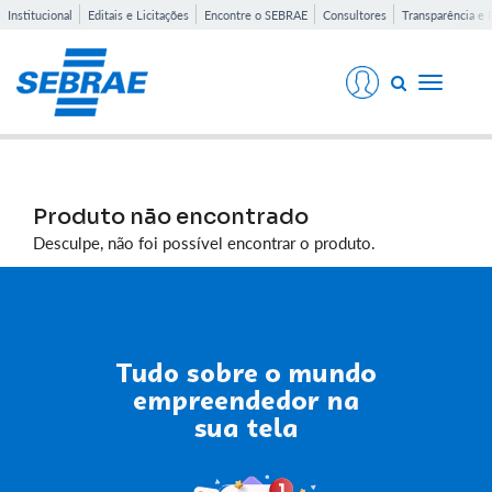
Institucional
Editais e Licitações
Encontre o SEBRAE
Consultores
Transparência e 
Toggle
navigati
Produto não encontrado
Desculpe, não foi possível encontrar o produto.