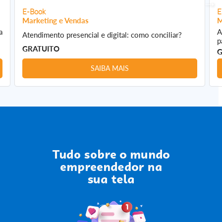
E-Book
E
Marketing e Vendas
M
a
A
Atendimento presencial e digital: como conciliar?
p
GRATUITO
G
SAIBA MAIS