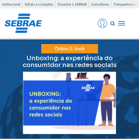
Institucional
Editais e Licitações
Encontre o SEBRAE
Consultores
Transparência e 
Toggle
navigati
Online | E-book
Unboxing: a experiência do
consumidor nas redes sociais