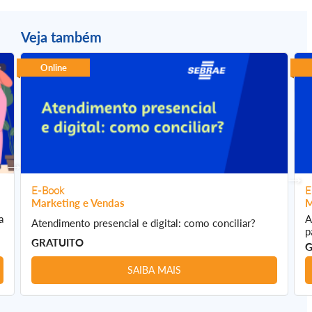
Veja também
Online
E-Book
E
Marketing e Vendas
M
a
A
Atendimento presencial e digital: como conciliar?
p
GRATUITO
G
SAIBA MAIS