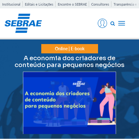
Institucional
Editais e Licitações
Encontre o SEBRAE
Consultores
Transparência e 
Toggle
navigati
Online | E-book
A economia dos criadores de
conteúdo para pequenos negócios