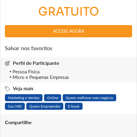
GRATUITO
ACESSE AGORA
Salvar nos favoritos
Perfil do Participante
Pessoa Física
Micro e Pequenas Empresas
Veja mais
Marketing e Vendas
Online
Quero melhorar meu negócio
Sou MEI
Quero Empreender
E-book
Compartilhe