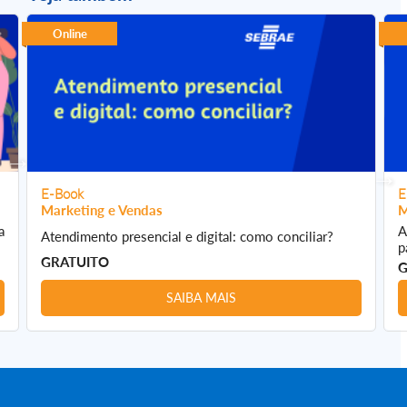
Online
E-Book
E
Marketing e Vendas
M
a
A
Atendimento presencial e digital: como conciliar?
p
GRATUITO
G
SAIBA MAIS