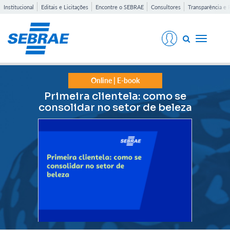
Institucional
Editais e Licitações
Encontre o SEBRAE
Consultores
Transparência e 
Toggle
navigati
Online | E-book
Primeira clientela: como se
consolidar no setor de beleza