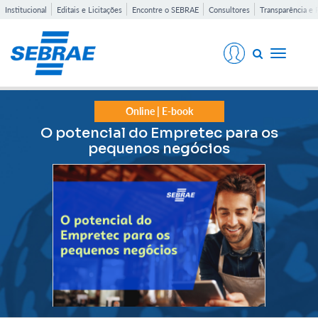
Institucional
Editais e Licitações
Encontre o SEBRAE
Consultores
Transparência e 
Toggle
navigati
Online | E-book
O potencial do Empretec para os
pequenos negócios