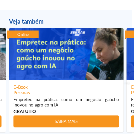
Veja também
Online
E-Book
E
Pessoas
P
a
Empretec na prática: como um negócio gaúcho
E
inovou no agro com IA
r
GRATUITO
G
SAIBA MAIS