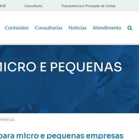
BRAE
Consultores
Transparência e Prestação de Contas
Conteúdos
Consultorias
Notícias
Atendimento
MICRO E PEQUENAS
MPRESAS
para micro e pequenas empresas