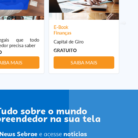
E-Book
E-B
Finanças
Fina
egais que todo
Com
Capital de Giro
dor precisa saber
rest
GRATUITO
O
GRA
AIBA MAIS
SAIBA MAIS