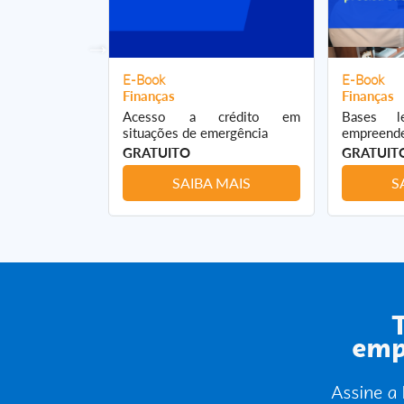
E-Book
E-Book
Finanças
Finanças
ar preço de
Acesso a crédito em
Bases l
situações de emergência
empreende
GRATUITO
GRATUIT
 MAIS
SAIBA MAIS
S