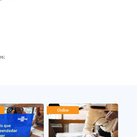
os;
Online
On