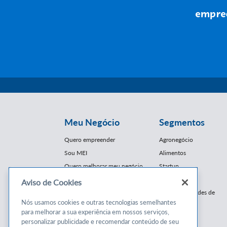
Meu Negócio
Segmentos
Quero empreender
Agronegócio
Sou MEI
Alimentos
Quero melhorar meu negócio
Startup
E-Commerce
Aviso de Cookies
Cursos e
Franquias / Redes de
Cooperação
Nós usamos cookies e outras tecnologias semelhantes
Conteúdos
para melhorar a sua experiência em nossos serviços,
Moda
personalizar publicidade e recomendar conteúdo de seu
Cursos
Moveleiro