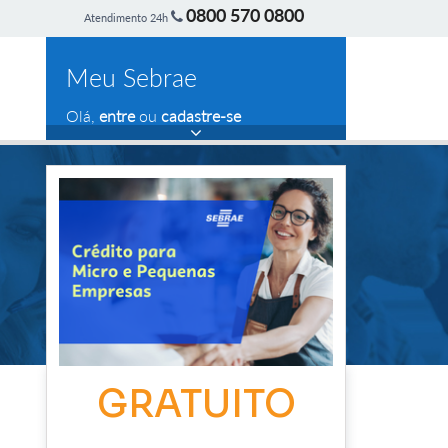
0800 570 0800
Atendimento 24h
Meu Sebrae
Olá,
entre
ou
cadastre-se
GRATUITO