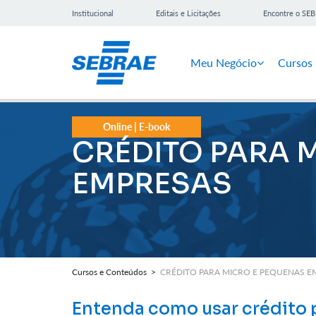
Institucional
Editais e Licitações
Encontre o SE
Meu Negócio
Cursos
Online | E-book
CRÉDITO PARA 
EMPRESAS
Cursos e Conteúdos >
CRÉDITO PARA MICRO E PEQUENAS E
Entenda como usar crédito 