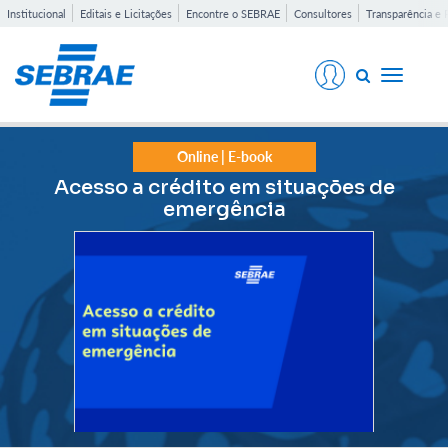
Institucional
Editais e Licitações
Encontre o SEBRAE
Consultores
Transparência e 
Toggle
navigati
Online | E-book
Acesso a crédito em situações de
emergência