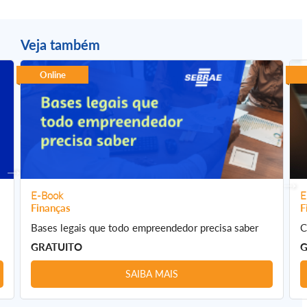
Veja também
Online
E-Book
E
Finanças
F
Bases legais que todo empreendedor precisa saber
C
GRATUITO
G
SAIBA MAIS