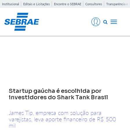
Institucional
Editais e Licitações
Encontre o SEBRAE
Consultores
Transparência e 
Toggle
navigati
Notícias
Startup gaúcha é escolhida por
investidores do Shark Tank Brasil
James Tip, empresa com solução para
varejistas, leva aporte financeiro de R$ 500
mil