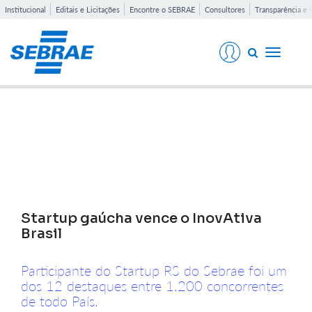
Institucional
Editais e Licitações
Encontre o SEBRAE
Consultores
Transparência e 
Toggle
navigati
Notícias
Startup gaúcha vence o InovAtiva
Brasil
Participante do Startup RS do Sebrae foi um
dos 12 destaques entre 1.200 concorrentes
de todo País.