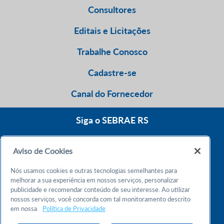
Consultores
Editais e Licitações
Trabalhe Conosco
Cadastre-se
Canal do Fornecedor
Siga o SEBRAE RS
Aviso de Cookies
0800 570 0800
Nós usamos cookies e outras tecnologias semelhantes para
Atendimento 24h
melhorar a sua experiência em nossos serviços, personalizar
publicidade e recomendar conteúdo de seu interesse. Ao utilizar
nossos serviços, você concorda com tal monitoramento descrito
Chame no WhatsApp
em nossa
Política de Privacidade
55 51 32165000