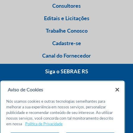
Consultores
Editais e Licitações
Trabalhe Conosco
Cadastre-se
Canal do Fornecedor
Siga o SEBRAE RS
Aviso de Cookies
0800 570 0800
Nós usamos cookies e outras tecnologias semelhantes para
Atendimento 24h
melhorar a sua experiência em nossos serviços, personalizar
publicidade e recomendar conteúdo de seu interesse. Ao utilizar
nossos serviços, você concorda com tal monitoramento descrito
Chame no WhatsApp
em nossa
Política de Privacidade
55 51 32165000