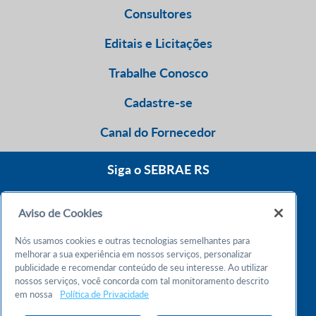
Consultores
Editais e Licitações
Trabalhe Conosco
Cadastre-se
Canal do Fornecedor
Siga o SEBRAE RS
Aviso de Cookies
0800 570 0800
Nós usamos cookies e outras tecnologias semelhantes para
Atendimento 24h
melhorar a sua experiência em nossos serviços, personalizar
publicidade e recomendar conteúdo de seu interesse. Ao utilizar
nossos serviços, você concorda com tal monitoramento descrito
Chame no WhatsApp
em nossa
Política de Privacidade
55 51 32165000