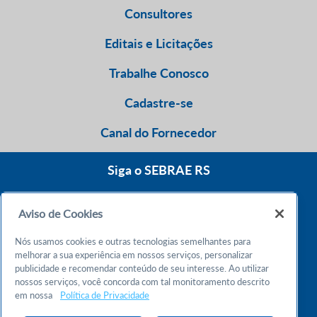
Consultores
Editais e Licitações
Trabalhe Conosco
Cadastre-se
Canal do Fornecedor
Siga o SEBRAE RS
Aviso de Cookies
0800 570 0800
Nós usamos cookies e outras tecnologias semelhantes para
Atendimento 24h
melhorar a sua experiência em nossos serviços, personalizar
publicidade e recomendar conteúdo de seu interesse. Ao utilizar
nossos serviços, você concorda com tal monitoramento descrito
Chame no WhatsApp
em nossa
Política de Privacidade
55 51 32165000