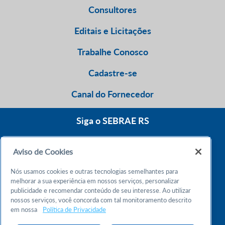
Consultores
Editais e Licitações
Trabalhe Conosco
Cadastre-se
Canal do Fornecedor
Siga o SEBRAE RS
Aviso de Cookies
0800 570 0800
Nós usamos cookies e outras tecnologias semelhantes para
Atendimento 24h
melhorar a sua experiência em nossos serviços, personalizar
publicidade e recomendar conteúdo de seu interesse. Ao utilizar
nossos serviços, você concorda com tal monitoramento descrito
Chame no WhatsApp
em nossa
Política de Privacidade
55 51 32165000