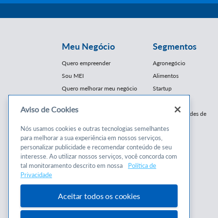
Meu Negócio
Segmentos
Quero empreender
Agronegócio
Sou MEI
Alimentos
Quero melhorar meu negócio
Startup
E-Commerce
Aviso de Cookies
Cursos e
Franquias / Redes de
Cooperação
Conteúdos
Nós usamos cookies e outras tecnologias semelhantes
Moda
para melhorar a sua experiência em nossos serviços,
Cursos
Moveleiro
personalizar publicidade e recomendar conteúdo de seu
Consultorias
interesse. Ao utilizar nossos serviços, você concorda com
Saúde
tal monitoramento descrito em nossa
Política de
Programas
Turismo
Privacidade
Mercopar
Aceitar todos os cookies