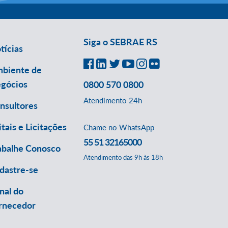
Siga o SEBRAE RS
tícias
biente de
gócios
0800 570 0800
Atendimento 24h
nsultores
itais e Licitações
Chame no WhatsApp
55 51 32165000
abalhe Conosco
Atendimento das 9h às 18h
dastre-se
nal do
rnecedor