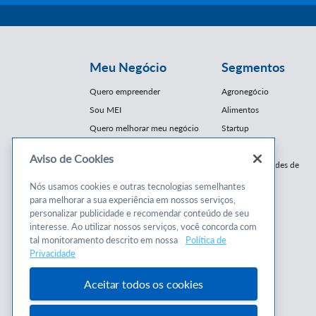
Meu Negócio
Segmentos
Quero empreender
Agronegócio
Sou MEI
Alimentos
Quero melhorar meu negócio
Startup
E-Commerce
Aviso de Cookies
Cursos e
Franquias / Redes de
Cooperação
Conteúdos
Nós usamos cookies e outras tecnologias semelhantes
Moda
para melhorar a sua experiência em nossos serviços,
Cursos
Moveleiro
personalizar publicidade e recomendar conteúdo de seu
Consultorias
interesse. Ao utilizar nossos serviços, você concorda com
Saúde
tal monitoramento descrito em nossa
Política de
Programas
Turismo
Privacidade
Mercopar
Aceitar todos os cookies