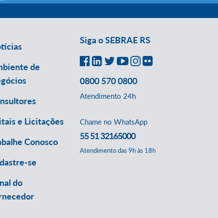
Siga o SEBRAE RS
tícias
biente de
gócios
0800 570 0800
Atendimento 24h
nsultores
itais e Licitações
Chame no WhatsApp
55 51 32165000
abalhe Conosco
Atendimento das 9h às 18h
dastre-se
nal do
rnecedor