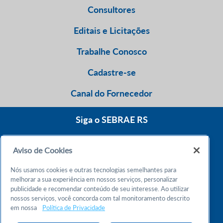
Consultores
Editais e Licitações
Trabalhe Conosco
Cadastre-se
Canal do Fornecedor
Siga o SEBRAE RS
Aviso de Cookies
0800 570 0800
Nós usamos cookies e outras tecnologias semelhantes para
Atendimento 24h
melhorar a sua experiência em nossos serviços, personalizar
publicidade e recomendar conteúdo de seu interesse. Ao utilizar
nossos serviços, você concorda com tal monitoramento descrito
Chame no WhatsApp
em nossa
Política de Privacidade
55 51 32165000