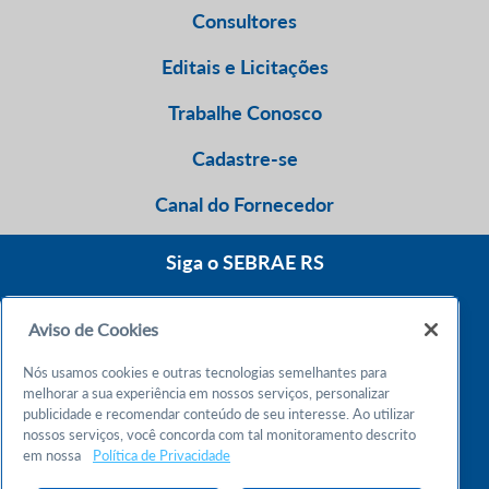
Consultores
Editais e Licitações
Trabalhe Conosco
Cadastre-se
Canal do Fornecedor
Siga o SEBRAE RS
Aviso de Cookies
0800 570 0800
Nós usamos cookies e outras tecnologias semelhantes para
Atendimento 24h
melhorar a sua experiência em nossos serviços, personalizar
publicidade e recomendar conteúdo de seu interesse. Ao utilizar
nossos serviços, você concorda com tal monitoramento descrito
Chame no WhatsApp
em nossa
Política de Privacidade
55 51 32165000