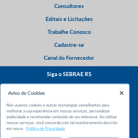
Consultores
Editais e Licitações
Trabalhe Conosco
Cadastre-se
Canal do Fornecedor
Siga o SEBRAE RS
Aviso de Cookies
0800 570 0800
Nós usamos cookies e outras tecnologias semelhantes para
Atendimento 24h
melhorar a sua experiência em nossos serviços, personalizar
publicidade e recomendar conteúdo de seu interesse. Ao utilizar
nossos serviços, você concorda com tal monitoramento descrito
Chame no WhatsApp
em nossa
Política de Privacidade
55 51 32165000