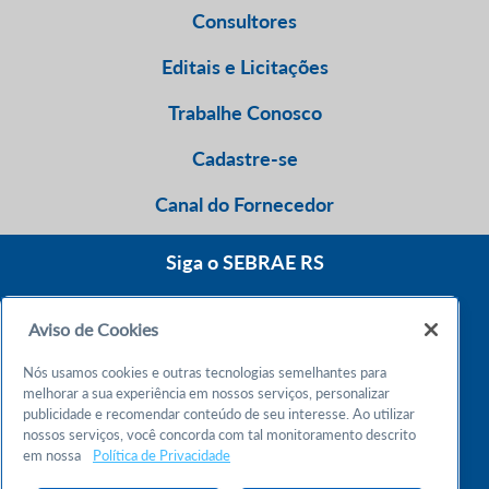
Consultores
Editais e Licitações
Trabalhe Conosco
Cadastre-se
Canal do Fornecedor
Siga o SEBRAE RS
Aviso de Cookies
0800 570 0800
Nós usamos cookies e outras tecnologias semelhantes para
Atendimento 24h
melhorar a sua experiência em nossos serviços, personalizar
publicidade e recomendar conteúdo de seu interesse. Ao utilizar
nossos serviços, você concorda com tal monitoramento descrito
Chame no WhatsApp
em nossa
Política de Privacidade
55 51 32165000