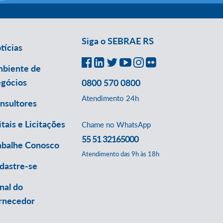
Siga o SEBRAE RS
tícias
biente de
gócios
0800 570 0800
Atendimento 24h
nsultores
itais e Licitações
Chame no WhatsApp
55 51 32165000
abalhe Conosco
Atendimento das 9h às 18h
dastre-se
nal do
rnecedor