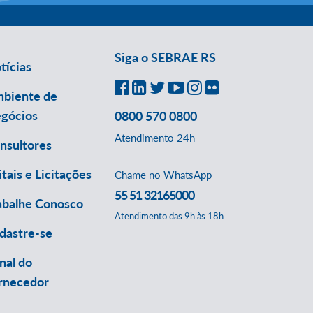
Siga o SEBRAE RS
tícias
biente de
gócios
0800 570 0800
Atendimento 24h
nsultores
itais e Licitações
Chame no WhatsApp
55 51 32165000
abalhe Conosco
Atendimento das 9h às 18h
dastre-se
nal do
rnecedor