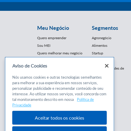
Meu Negócio
Segmentos
Quero empreender
Agronegócio
Sou MEI
Alimentos
Quero melhorar meu negócio
Startup
E-Commerce
Aviso de Cookies
Cursos e
Franquias / Redes de
Cooperação
Conteúdos
Nós usamos cookies e outras tecnologias semelhantes
Moda
para melhorar a sua experiência em nossos serviços,
Cursos
Moveleiro
personalizar publicidade e recomendar conteúdo de seu
Consultorias
interesse. Ao utilizar nossos serviços, você concorda com
Saúde
tal monitoramento descrito em nossa
Política de
Programas
Turismo
Privacidade
Mercopar
Aceitar todos os cookies