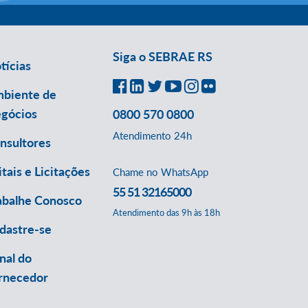
Siga o SEBRAE RS
tícias
biente de
gócios
0800 570 0800
Atendimento 24h
nsultores
itais e Licitações
Chame no WhatsApp
55 51 32165000
abalhe Conosco
Atendimento das 9h às 18h
dastre-se
nal do
rnecedor