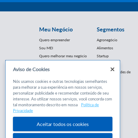
Meu Negócio
Segmentos
Quero empreender
Agronegócio
Sou MEI
Alimentos
Quero melhorar meu negócio
Startup
E-Commerce
Aviso de Cookies
Cursos e
Franquias / Redes de
Cooperação
Conteúdos
Nós usamos cookies e outras tecnologias semelhantes
Moda
para melhorar a sua experiência em nossos serviços,
Cursos
Moveleiro
personalizar publicidade e recomendar conteúdo de seu
Consultorias
interesse. Ao utilizar nossos serviços, você concorda com
Saúde
tal monitoramento descrito em nossa
Política de
Programas
Turismo
Privacidade
Mercopar
Aceitar todos os cookies