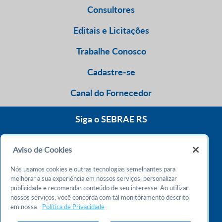
Consultores
Editais e Licitações
Trabalhe Conosco
Cadastre-se
Canal do Fornecedor
Siga o SEBRAE RS
Aviso de Cookies
0800 570 0800
Nós usamos cookies e outras tecnologias semelhantes para
Atendimento 24h
melhorar a sua experiência em nossos serviços, personalizar
publicidade e recomendar conteúdo de seu interesse. Ao utilizar
nossos serviços, você concorda com tal monitoramento descrito
Chame no WhatsApp
em nossa
Política de Privacidade
55 51 32165000