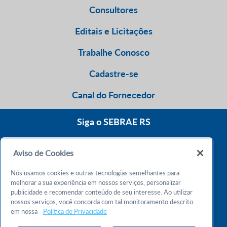
Consultores
Editais e Licitações
Trabalhe Conosco
Cadastre-se
Canal do Fornecedor
Siga o SEBRAE RS
Aviso de Cookies
0800 570 0800
Nós usamos cookies e outras tecnologias semelhantes para
Atendimento 24h
melhorar a sua experiência em nossos serviços, personalizar
publicidade e recomendar conteúdo de seu interesse. Ao utilizar
nossos serviços, você concorda com tal monitoramento descrito
Chame no WhatsApp
em nossa
Política de Privacidade
55 51 32165000