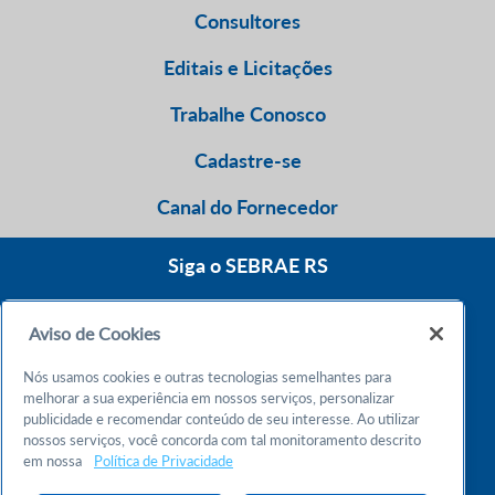
Consultores
Editais e Licitações
Trabalhe Conosco
Cadastre-se
Canal do Fornecedor
Siga o SEBRAE RS
Aviso de Cookies
0800 570 0800
Nós usamos cookies e outras tecnologias semelhantes para
Atendimento 24h
melhorar a sua experiência em nossos serviços, personalizar
publicidade e recomendar conteúdo de seu interesse. Ao utilizar
nossos serviços, você concorda com tal monitoramento descrito
Chame no WhatsApp
em nossa
Política de Privacidade
55 51 32165000