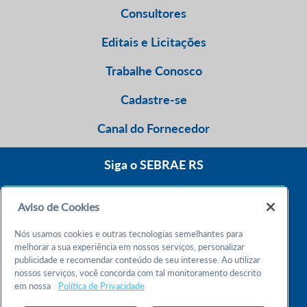
Consultores
Editais e Licitações
Trabalhe Conosco
Cadastre-se
Canal do Fornecedor
Siga o SEBRAE RS
Aviso de Cookies
0800 570 0800
Nós usamos cookies e outras tecnologias semelhantes para
Atendimento 24h
melhorar a sua experiência em nossos serviços, personalizar
publicidade e recomendar conteúdo de seu interesse. Ao utilizar
nossos serviços, você concorda com tal monitoramento descrito
Chame no WhatsApp
em nossa
Política de Privacidade
55 51 32165000