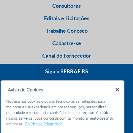
Consultores
Editais e Licitações
Trabalhe Conosco
Cadastre-se
Canal do Fornecedor
Siga o SEBRAE RS
Aviso de Cookies
0800 570 0800
Nós usamos cookies e outras tecnologias semelhantes para
Atendimento 24h
melhorar a sua experiência em nossos serviços, personalizar
publicidade e recomendar conteúdo de seu interesse. Ao utilizar
nossos serviços, você concorda com tal monitoramento descrito
Chame no WhatsApp
em nossa
Política de Privacidade
55 51 32165000