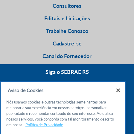
Consultores
Editais e Licitações
Trabalhe Conosco
Cadastre-se
Canal do Fornecedor
Siga o SEBRAE RS
Aviso de Cookies
0800 570 0800
Nós usamos cookies e outras tecnologias semelhantes para
Atendimento 24h
melhorar a sua experiência em nossos serviços, personalizar
publicidade e recomendar conteúdo de seu interesse. Ao utilizar
nossos serviços, você concorda com tal monitoramento descrito
Chame no WhatsApp
em nossa
Política de Privacidade
55 51 32165000