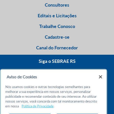
Consultores
Editais e Licitações
Trabalhe Conosco
Cadastre-se
Canal do Fornecedor
Siga o SEBRAE RS
Aviso de Cookies
0800 570 0800
Nós usamos cookies e outras tecnologias semelhantes para
Atendimento 24h
melhorar a sua experiência em nossos serviços, personalizar
publicidade e recomendar conteúdo de seu interesse. Ao utilizar
nossos serviços, você concorda com tal monitoramento descrito
Chame no WhatsApp
em nossa
Política de Privacidade
55 51 32165000