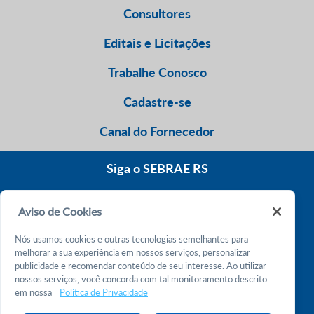
Consultores
Editais e Licitações
Trabalhe Conosco
Cadastre-se
Canal do Fornecedor
Siga o SEBRAE RS
Aviso de Cookies
0800 570 0800
Nós usamos cookies e outras tecnologias semelhantes para
Atendimento 24h
melhorar a sua experiência em nossos serviços, personalizar
publicidade e recomendar conteúdo de seu interesse. Ao utilizar
nossos serviços, você concorda com tal monitoramento descrito
Chame no WhatsApp
em nossa
Política de Privacidade
55 51 32165000