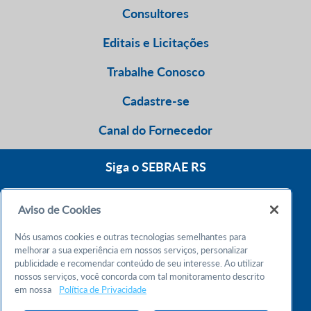
Consultores
Editais e Licitações
Trabalhe Conosco
Cadastre-se
Canal do Fornecedor
Siga o SEBRAE RS
Aviso de Cookies
0800 570 0800
Nós usamos cookies e outras tecnologias semelhantes para
Atendimento 24h
melhorar a sua experiência em nossos serviços, personalizar
publicidade e recomendar conteúdo de seu interesse. Ao utilizar
nossos serviços, você concorda com tal monitoramento descrito
Chame no WhatsApp
em nossa
Política de Privacidade
55 51 32165000