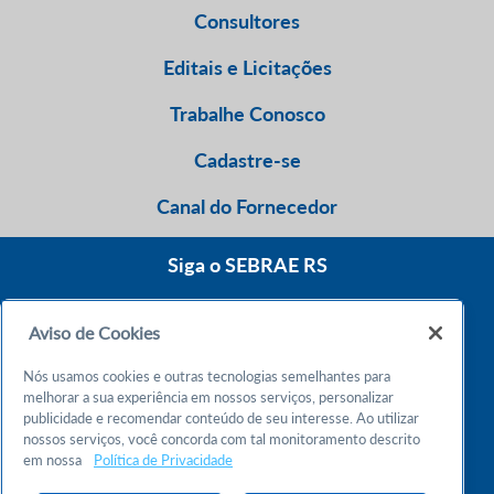
Consultores
Editais e Licitações
Trabalhe Conosco
Cadastre-se
Canal do Fornecedor
Siga o SEBRAE RS
Aviso de Cookies
0800 570 0800
Nós usamos cookies e outras tecnologias semelhantes para
Atendimento 24h
melhorar a sua experiência em nossos serviços, personalizar
publicidade e recomendar conteúdo de seu interesse. Ao utilizar
nossos serviços, você concorda com tal monitoramento descrito
Chame no WhatsApp
em nossa
Política de Privacidade
55 51 32165000