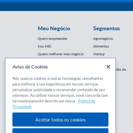
Meu Negócio
Segmentos
Quero empreender
Agronegócio
Sou MEI
Alimentos
Quero melhorar meu negócio
Startup
E-Commerce
Aviso de Cookies
Cursos e
Franquias / Redes de
Cooperação
Conteúdos
Nós usamos cookies e outras tecnologias semelhantes
Moda
para melhorar a sua experiência em nossos serviços,
Cursos
Moveleiro
personalizar publicidade e recomendar conteúdo de seu
Consultorias
interesse. Ao utilizar nossos serviços, você concorda com
Saúde
tal monitoramento descrito em nossa
Política de
Programas
Turismo
Privacidade
Mercopar
Aceitar todos os cookies