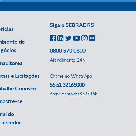
Siga o SEBRAE RS
tícias
biente de
gócios
0800 570 0800
Atendimento 24h
nsultores
itais e Licitações
Chame no WhatsApp
55 51 32165000
abalhe Conosco
Atendimento das 9h às 18h
dastre-se
nal do
rnecedor