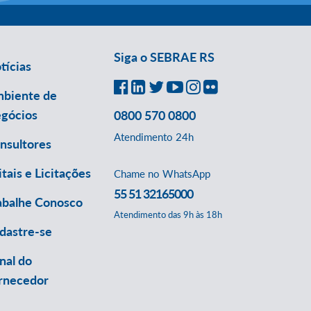
Siga o SEBRAE RS
tícias
biente de
gócios
0800 570 0800
Atendimento 24h
nsultores
itais e Licitações
Chame no WhatsApp
55 51 32165000
abalhe Conosco
Atendimento das 9h às 18h
dastre-se
nal do
rnecedor