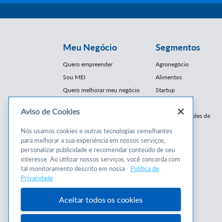
Meu Negócio
Segmentos
Quero empreender
Agronegócio
Sou MEI
Alimentos
Quero melhorar meu negócio
Startup
E-Commerce
Aviso de Cookies
Cursos e
Franquias / Redes de
Cooperação
Conteúdos
Nós usamos cookies e outras tecnologias semelhantes
Moda
para melhorar a sua experiência em nossos serviços,
Cursos
Moveleiro
personalizar publicidade e recomendar conteúdo de seu
Consultorias
interesse. Ao utilizar nossos serviços, você concorda com
Saúde
tal monitoramento descrito em nossa
Política de
Programas
Turismo
Privacidade
Mercopar
Aceitar todos os cookies