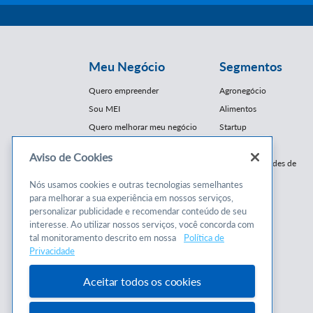
Meu Negócio
Segmentos
Quero empreender
Agronegócio
Sou MEI
Alimentos
Quero melhorar meu negócio
Startup
E-Commerce
Aviso de Cookies
Cursos e
Franquias / Redes de
Cooperação
Conteúdos
Nós usamos cookies e outras tecnologias semelhantes
Moda
para melhorar a sua experiência em nossos serviços,
Cursos
Moveleiro
personalizar publicidade e recomendar conteúdo de seu
Consultorias
interesse. Ao utilizar nossos serviços, você concorda com
Saúde
tal monitoramento descrito em nossa
Política de
Programas
Turismo
Privacidade
Mercopar
Aceitar todos os cookies