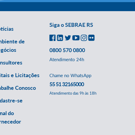
Siga o SEBRAE RS
tícias
biente de
gócios
0800 570 0800
Atendimento 24h
nsultores
itais e Licitações
Chame no WhatsApp
55 51 32165000
abalhe Conosco
Atendimento das 9h às 18h
dastre-se
nal do
rnecedor