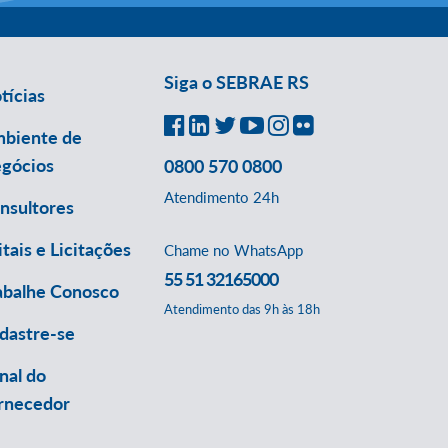
Siga o SEBRAE RS
tícias
biente de
gócios
0800 570 0800
Atendimento 24h
nsultores
itais e Licitações
Chame no WhatsApp
55 51 32165000
abalhe Conosco
Atendimento das 9h às 18h
dastre-se
nal do
rnecedor