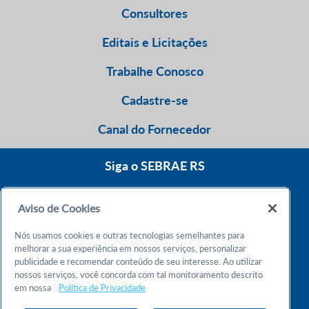
Consultores
Editais e Licitações
Trabalhe Conosco
Cadastre-se
Canal do Fornecedor
Siga o SEBRAE RS
Aviso de Cookies
0800 570 0800
Nós usamos cookies e outras tecnologias semelhantes para
Atendimento 24h
melhorar a sua experiência em nossos serviços, personalizar
publicidade e recomendar conteúdo de seu interesse. Ao utilizar
nossos serviços, você concorda com tal monitoramento descrito
Chame no WhatsApp
em nossa
Política de Privacidade
55 51 32165000