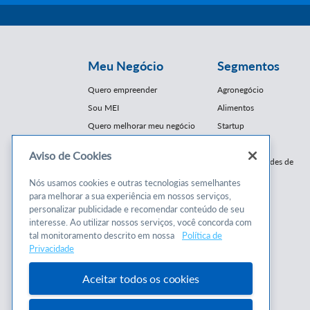
Meu Negócio
Segmentos
Quero empreender
Agronegócio
Sou MEI
Alimentos
Quero melhorar meu negócio
Startup
E-Commerce
Aviso de Cookies
Cursos e
Franquias / Redes de
Cooperação
Conteúdos
Nós usamos cookies e outras tecnologias semelhantes
Moda
para melhorar a sua experiência em nossos serviços,
Cursos
Moveleiro
personalizar publicidade e recomendar conteúdo de seu
Consultorias
interesse. Ao utilizar nossos serviços, você concorda com
Saúde
tal monitoramento descrito em nossa
Política de
Programas
Turismo
Privacidade
Mercopar
Aceitar todos os cookies