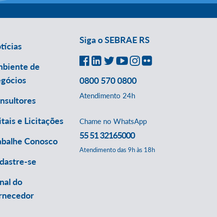
Siga o SEBRAE RS
tícias
biente de
gócios
0800 570 0800
Atendimento 24h
nsultores
itais e Licitações
Chame no WhatsApp
55 51 32165000
abalhe Conosco
Atendimento das 9h às 18h
dastre-se
nal do
rnecedor