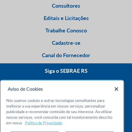
Consultores
Editais e Licitações
Trabalhe Conosco
Cadastre-se
Canal do Fornecedor
Siga o SEBRAE RS
Aviso de Cookies
0800 570 0800
Nós usamos cookies e outras tecnologias semelhantes para
Atendimento 24h
melhorar a sua experiência em nossos serviços, personalizar
publicidade e recomendar conteúdo de seu interesse. Ao utilizar
nossos serviços, você concorda com tal monitoramento descrito
Chame no WhatsApp
em nossa
Política de Privacidade
55 51 32165000