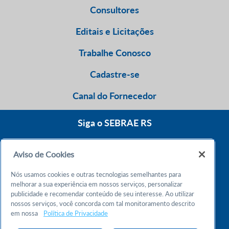
Consultores
Editais e Licitações
Trabalhe Conosco
Cadastre-se
Canal do Fornecedor
Siga o SEBRAE RS
Aviso de Cookies
0800 570 0800
Nós usamos cookies e outras tecnologias semelhantes para
Atendimento 24h
melhorar a sua experiência em nossos serviços, personalizar
publicidade e recomendar conteúdo de seu interesse. Ao utilizar
nossos serviços, você concorda com tal monitoramento descrito
Chame no WhatsApp
em nossa
Política de Privacidade
55 51 32165000