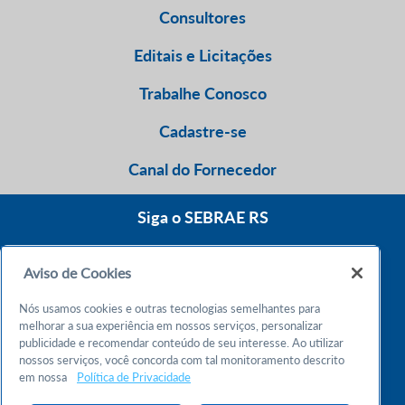
Consultores
Editais e Licitações
Trabalhe Conosco
Cadastre-se
Canal do Fornecedor
Siga o SEBRAE RS
Aviso de Cookies
0800 570 0800
Nós usamos cookies e outras tecnologias semelhantes para
Atendimento 24h
melhorar a sua experiência em nossos serviços, personalizar
publicidade e recomendar conteúdo de seu interesse. Ao utilizar
nossos serviços, você concorda com tal monitoramento descrito
Chame no WhatsApp
em nossa
Política de Privacidade
55 51 32165000