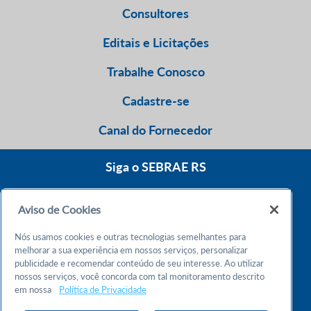
Consultores
Editais e Licitações
Trabalhe Conosco
Cadastre-se
Canal do Fornecedor
Siga o SEBRAE RS
Aviso de Cookies
0800 570 0800
Nós usamos cookies e outras tecnologias semelhantes para
Atendimento 24h
melhorar a sua experiência em nossos serviços, personalizar
publicidade e recomendar conteúdo de seu interesse. Ao utilizar
nossos serviços, você concorda com tal monitoramento descrito
Chame no WhatsApp
em nossa
Política de Privacidade
55 51 32165000