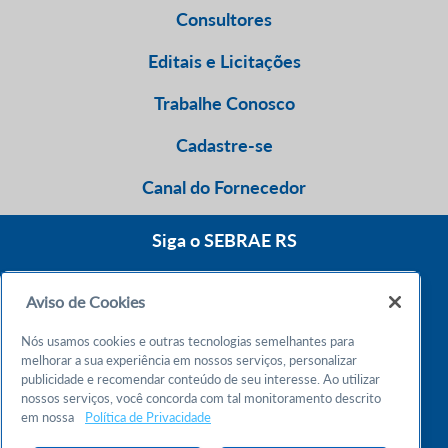
Consultores
Editais e Licitações
Trabalhe Conosco
Cadastre-se
Canal do Fornecedor
Siga o SEBRAE RS
Aviso de Cookies
0800 570 0800
Nós usamos cookies e outras tecnologias semelhantes para
Atendimento 24h
melhorar a sua experiência em nossos serviços, personalizar
publicidade e recomendar conteúdo de seu interesse. Ao utilizar
nossos serviços, você concorda com tal monitoramento descrito
Chame no WhatsApp
em nossa
Política de Privacidade
55 51 32165000