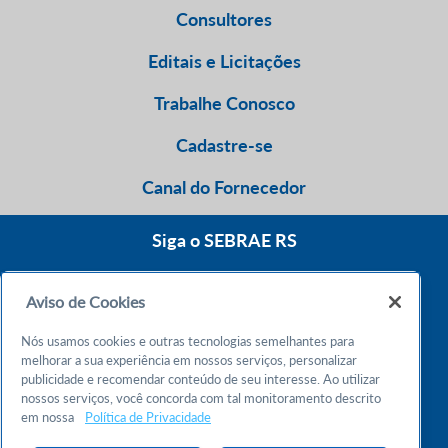
Consultores
Editais e Licitações
Trabalhe Conosco
Cadastre-se
Canal do Fornecedor
Siga o SEBRAE RS
Aviso de Cookies
0800 570 0800
Nós usamos cookies e outras tecnologias semelhantes para
Atendimento 24h
melhorar a sua experiência em nossos serviços, personalizar
publicidade e recomendar conteúdo de seu interesse. Ao utilizar
nossos serviços, você concorda com tal monitoramento descrito
Chame no WhatsApp
em nossa
Política de Privacidade
55 51 32165000