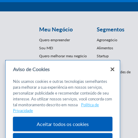
Meu Negócio
Segmentos
Quero empreender
Agronegócio
Sou MEI
Alimentos
Quero melhorar meu negócio
Startup
E-Commerce
Aviso de Cookies
Cursos e
Franquias / Redes de
Cooperação
Conteúdos
Nós usamos cookies e outras tecnologias semelhantes
Moda
para melhorar a sua experiência em nossos serviços,
Cursos
Moveleiro
personalizar publicidade e recomendar conteúdo de seu
Consultorias
interesse. Ao utilizar nossos serviços, você concorda com
Saúde
tal monitoramento descrito em nossa
Política de
Programas
Turismo
Privacidade
Mercopar
Aceitar todos os cookies