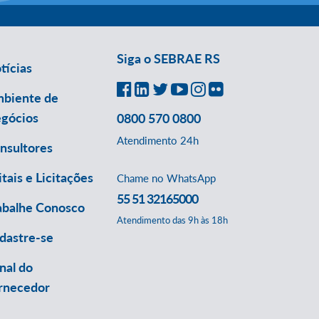
Siga o SEBRAE RS
tícias
biente de
gócios
0800 570 0800
Atendimento 24h
nsultores
itais e Licitações
Chame no WhatsApp
55 51 32165000
abalhe Conosco
Atendimento das 9h às 18h
dastre-se
nal do
rnecedor