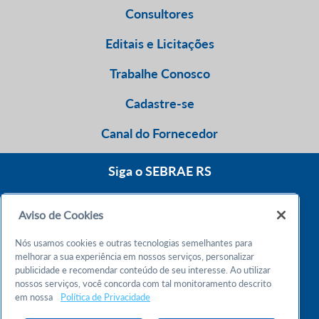
Consultores
Editais e Licitações
Trabalhe Conosco
Cadastre-se
Canal do Fornecedor
Siga o SEBRAE RS
Aviso de Cookies
0800 570 0800
Nós usamos cookies e outras tecnologias semelhantes para
Atendimento 24h
melhorar a sua experiência em nossos serviços, personalizar
publicidade e recomendar conteúdo de seu interesse. Ao utilizar
nossos serviços, você concorda com tal monitoramento descrito
Chame no WhatsApp
em nossa
Política de Privacidade
55 51 32165000