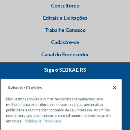
Consultores
Editais e Licitações
Trabalhe Conosco
Cadastre-se
Canal do Fornecedor
Siga o SEBRAE RS
Aviso de Cookies
0800 570 0800
Nós usamos cookies e outras tecnologias semelhantes para
Atendimento 24h
melhorar a sua experiência em nossos serviços, personalizar
publicidade e recomendar conteúdo de seu interesse. Ao utilizar
nossos serviços, você concorda com tal monitoramento descrito
Chame no WhatsApp
em nossa
Política de Privacidade
55 51 32165000