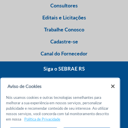
Consultores
Editais e Licitações
Trabalhe Conosco
Cadastre-se
Canal do Fornecedor
Siga o SEBRAE RS
Aviso de Cookies
0800 570 0800
Nós usamos cookies e outras tecnologias semelhantes para
Atendimento 24h
melhorar a sua experiência em nossos serviços, personalizar
publicidade e recomendar conteúdo de seu interesse. Ao utilizar
nossos serviços, você concorda com tal monitoramento descrito
Chame no WhatsApp
em nossa
Política de Privacidade
55 51 32165000